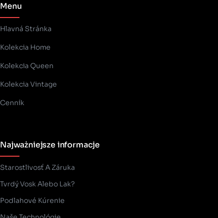
Menu
Hlavná Stránka
Kolekcia Home
Kolekcia Queen
Kolekcia Vintage
Cenník
Najważniejsze informacje
Starostlivosť A Záruka
Tvrdý Vosk Alebo Lak?
Podlahové Kúrenie
Naše Technológie