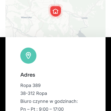
Leaflet
|
Map tiles by
CARTO
, under
CC BY 3.0
. Data by
Adres
OpenStreetMap
, under ODbL.
Ropa 389
38-312 Ropa
Biuro czynne w godzinach:
Pn – Pt : 9:00 – 17:00