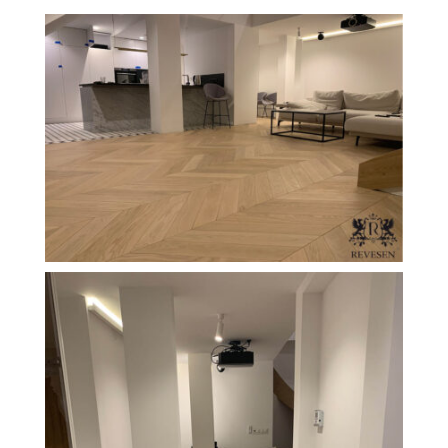
Revesen
Kolekcie
Trieda Podláh
Záštitu
Cennik
Galéria
Záruka