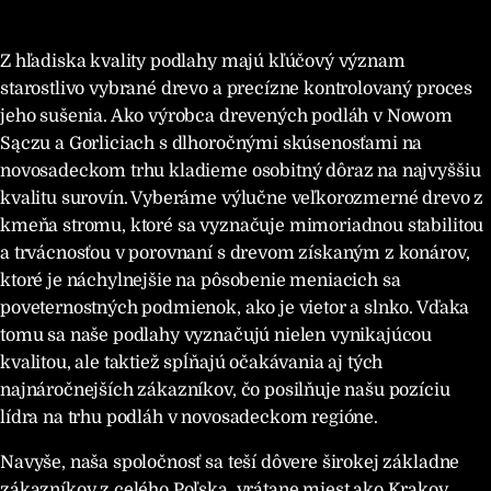
Z hľadiska kvality podlahy majú kľúčový význam
starostlivo vybrané drevo a precízne kontrolovaný proces
jeho sušenia. Ako výrobca drevených podláh v Nowom
Sączu a Gorliciach s dlhoročnými skúsenosťami na
novosadeckom trhu kladieme osobitný dôraz na najvyššiu
kvalitu surovín. Vyberáme výlučne veľkorozmerné drevo z
kmeňa stromu, ktoré sa vyznačuje mimoriadnou stabilitou
a trvácnosťou v porovnaní s drevom získaným z konárov,
ktoré je náchylnejšie na pôsobenie meniacich sa
poveternostných podmienok, ako je vietor a slnko. Vďaka
tomu sa naše podlahy vyznačujú nielen vynikajúcou
kvalitou, ale taktiež spĺňajú očakávania aj tých
najnáročnejších zákazníkov, čo posilňuje našu pozíciu
lídra na trhu podláh v novosadeckom regióne.
Navyše, naša spoločnosť sa teší dôvere širokej základne
zákazníkov z celého Poľska, vrátane miest ako Krakov,