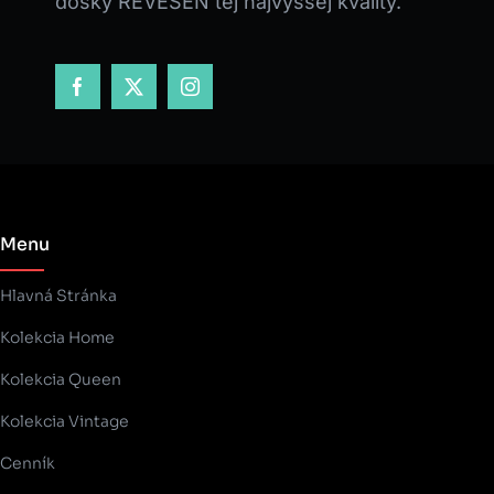
dosky REVESEN tej najvyššej kvality.
Menu
Hlavná Stránka
Kolekcia Home
Kolekcia Queen
Kolekcia Vintage
Cenník