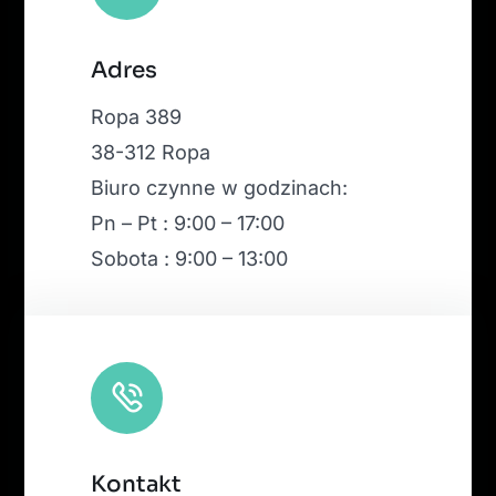
Leaflet
|
Map tiles by
CARTO
, under
CC BY 3.0
. Data by
Adres
OpenStreetMap
, under ODbL.
Ropa 389
38-312 Ropa
Biuro czynne w godzinach:
Pn – Pt : 9:00 – 17:00
Sobota : 9:00 – 13:00
Kontakt