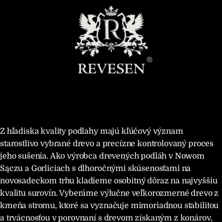
Z hľadiska kvality podlahy majú kľúčový význam
starostlivo vybrané drevo a precízne kontrolovaný proces
jeho sušenia. Ako výrobca drevených podláh v Nowom
Sączu a Gorliciach s dlhoročnými skúsenosťami na
novosadeckom trhu kladieme osobitný dôraz na najvyššiu
kvalitu surovín. Vyberáme výlučne veľkorozmerné drevo z
kmeňa stromu, ktoré sa vyznačuje mimoriadnou stabilitou
a trvácnosťou v porovnaní s drevom získaným z konárov,