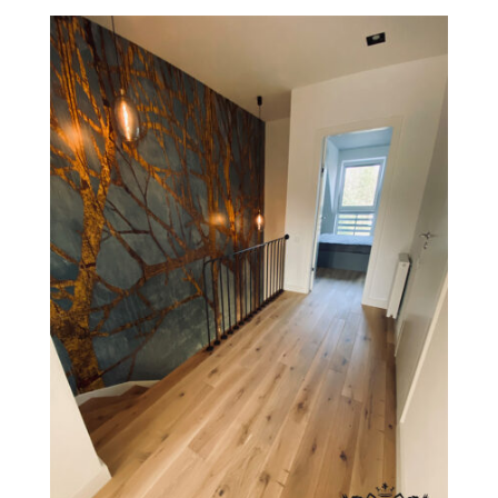
Revesen
Kolekcie
Trieda Podláh
Záštitu
Cennik
Galéria
Záruka