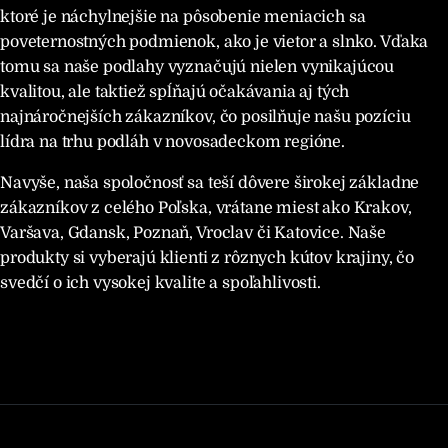
ktoré je náchylnejšie na pôsobenie meniacich sa
poveternostných podmienok, ako je vietor a slnko. Vďaka
tomu sa naše podlahy vyznačujú nielen vynikajúcou
kvalitou, ale taktiež spĺňajú očakávania aj tých
najnáročnejších zákazníkov, čo posilňuje našu pozíciu
lídra na trhu podláh v novosadeckom regióne.
Navyše, naša spoločnosť sa teší dôvere širokej základne
zákazníkov z celého Poľska, vrátane miest ako Krakov,
Varšava, Gdansk, Poznaň, Vroclav či Katovice. Naše
produkty si vyberajú klienti z rôznych kútov krajiny, čo
svedčí o ich vysokej kvalite a spoľahlivosti.