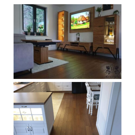
Revesen
Kolekcie
Trieda Podláh
Záštitu
Cennik
Galéria
Záruka