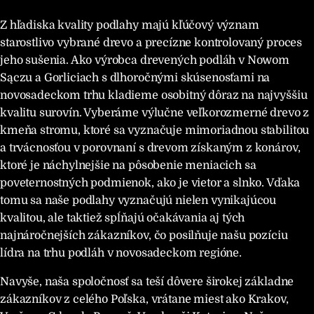
Z hľadiska kvality podlahy majú kľúčový význam
starostlivo vybrané drevo a precízne kontrolovaný proces
jeho sušenia. Ako výrobca drevených podláh v Nowom
Sączu a Gorliciach s dlhoročnými skúsenosťami na
novosadeckom trhu kladieme osobitný dôraz na najvyššiu
kvalitu surovín. Vyberáme výlučne veľkorozmerné drevo z
kmeňa stromu, ktoré sa vyznačuje mimoriadnou stabilitou
a trvácnosťou v porovnaní s drevom získaným z konárov,
ktoré je náchylnejšie na pôsobenie meniacich sa
poveternostných podmienok, ako je vietor a slnko. Vďaka
tomu sa naše podlahy vyznačujú nielen vynikajúcou
kvalitou, ale taktiež spĺňajú očakávania aj tých
najnáročnejších zákazníkov, čo posilňuje našu pozíciu
lídra na trhu podláh v novosadeckom regióne.
Navyše, naša spoločnosť sa teší dôvere širokej základne
zákazníkov z celého Poľska, vrátane miest ako Krakov,