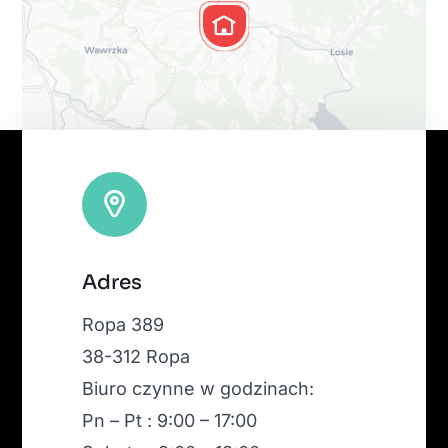
Leaflet
|
Map tiles by
CARTO
, under
CC BY 3.0
. Data by
Adres
OpenStreetMap
, under ODbL.
Ropa 389
38-312 Ropa
Biuro czynne w godzinach:
Pn – Pt : 9:00 – 17:00