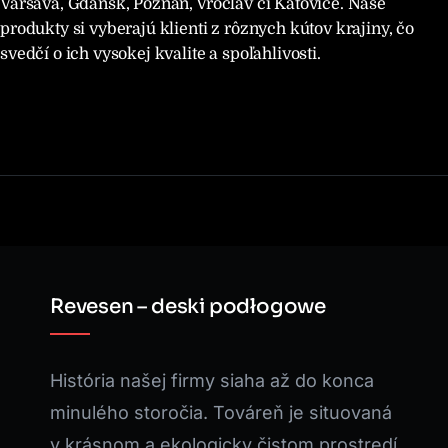
Varšava, Gdansk, Poznaň, Vroclav či Katovice. Naše
produkty si vyberajú klienti z rôznych kútov krajiny, čo
svedčí o ich vysokej kvalite a spoľahlivosti.
Revesen – deski podłogowe
História našej firmy siaha až do konca
minulého storočia. Továreň je situovaná
v krásnom a ekologicky čistom prostredí