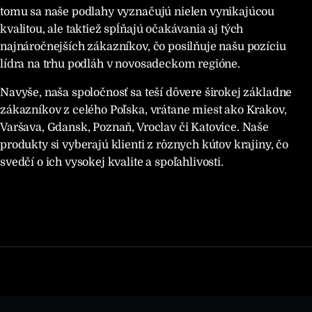
tomu sa naše podlahy vyznačujú nielen vynikajúcou
kvalitou, ale taktiež spĺňajú očakávania aj tých
najnáročnejších zákazníkov, čo posilňuje našu pozíciu
lídra na trhu podláh v novosadeckom regióne.
Navyše, naša spoločnosť sa teší dôvere širokej základne
zákazníkov z celého Poľska, vrátane miest ako Krakov,
Varšava, Gdansk, Poznaň, Vroclav či Katovice. Naše
produkty si vyberajú klienti z rôznych kútov krajiny, čo
svedčí o ich vysokej kvalite a spoľahlivosti.