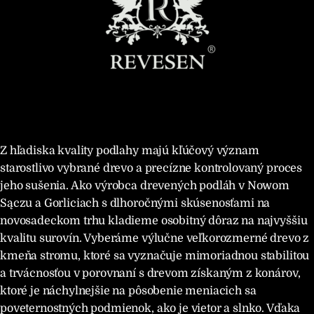
Z hľadiska kvality podlahy majú kľúčový význam
starostlivo vybrané drevo a precízne kontrolovaný proces
jeho sušenia. Ako výrobca drevených podláh v Nowom
Sączu a Gorliciach s dlhoročnými skúsenosťami na
novosadeckom trhu kladieme osobitný dôraz na najvyššiu
kvalitu surovín. Vyberáme výlučne veľkorozmerné drevo z
kmeňa stromu, ktoré sa vyznačuje mimoriadnou stabilitou
a trvácnosťou v porovnaní s drevom získaným z konárov,
ktoré je náchylnejšie na pôsobenie meniacich sa
poveternostných podmienok, ako je vietor a slnko. Vďaka