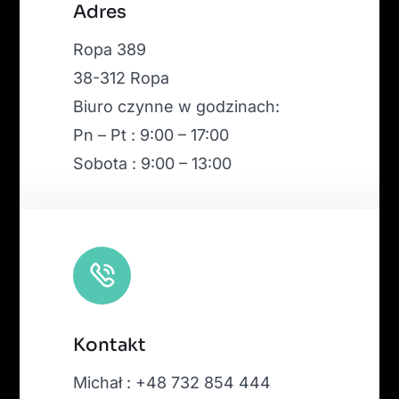
Leaflet
|
Map tiles by
CARTO
, under
CC BY 3.0
. Data by
Adres
OpenStreetMap
, under ODbL.
Ropa 389
38-312 Ropa
Biuro czynne w godzinach:
Pn – Pt : 9:00 – 17:00
Sobota : 9:00 – 13:00
Kontakt
Michał : +48 732 854 444