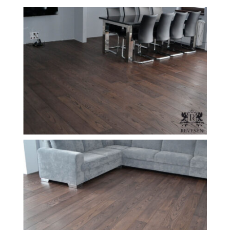
Revesen
Kolekcie
Trieda Podláh
Záštitu
Cennik
Galéria
Záruka