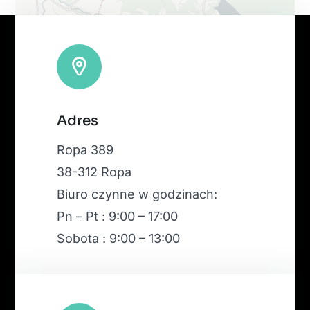
Leaflet
|
Map tiles by
CARTO
, under
CC BY 3.0
. Data by
Adres
OpenStreetMap
, under ODbL.
Ropa 389
38-312 Ropa
Biuro czynne w godzinach:
Pn – Pt : 9:00 – 17:00
Sobota : 9:00 – 13:00