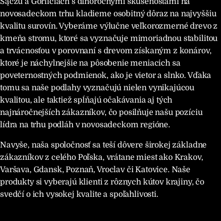
Sączu a Gorliciach s dlhoročnými skúsenosťami na
novosadeckom trhu kladieme osobitný dôraz na najvyššiu
kvalitu surovín. Vyberáme výlučne veľkorozmerné drevo z
kmeňa stromu, ktoré sa vyznačuje mimoriadnou stabilitou
a trvácnosťou v porovnaní s drevom získaným z konárov,
ktoré je náchylnejšie na pôsobenie meniacich sa
poveternostných podmienok, ako je vietor a slnko. Vďaka
tomu sa naše podlahy vyznačujú nielen vynikajúcou
kvalitou, ale taktiež spĺňajú očakávania aj tých
najnáročnejších zákazníkov, čo posilňuje našu pozíciu
lídra na trhu podláh v novosadeckom regióne.
Navyše, naša spoločnosť sa teší dôvere širokej základne
zákazníkov z celého Poľska, vrátane miest ako Krakov,
Varšava, Gdansk, Poznaň, Vroclav či Katovice. Naše
produkty si vyberajú klienti z rôznych kútov krajiny, čo
svedčí o ich vysokej kvalite a spoľahlivosti.