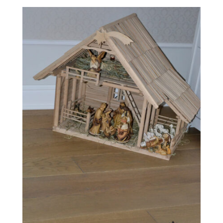
Revesen
Kolekcie
Trieda Podláh
Záštitu
Cennik
Galéria
Záruka