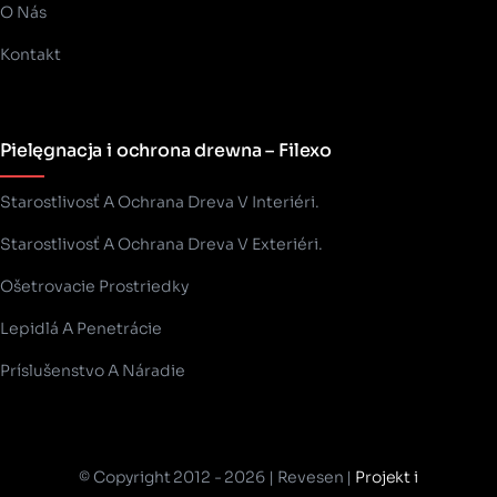
O Nás
Kontakt
Pielęgnacja i ochrona drewna – Filexo
Starostlivosť A Ochrana Dreva V Interiéri.
Starostlivosť A Ochrana Dreva V Exteriéri.
Ošetrovacie Prostriedky
Lepidlá A Penetrácie
Príslušenstvo A Náradie
© Copyright 2012 - 2026 | Revesen |
Projekt i