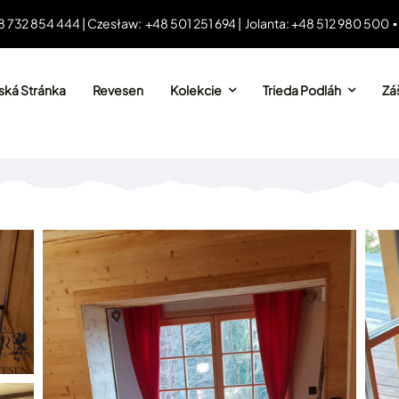
8 732 854 444 | Czesław: +48 501 251 694 | Jolanta: +48 512 980 500 
ká Stránka
Revesen
Kolekcie
Trieda Podláh
Záš