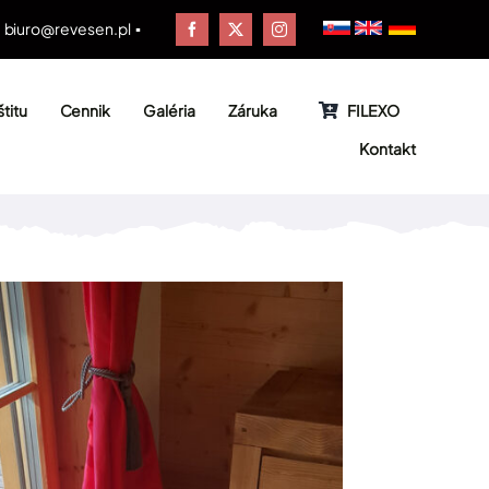
▪
biuro@revesen.pl
▪
titu
Cennik
Galéria
Záruka
FILEXO
Kontakt