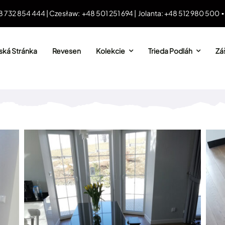
8 732 854 444 | Czesław: +48 501 251 694 | Jolanta: +48 512 980 500 
ká Stránka
Revesen
Kolekcie
Trieda Podláh
Záš