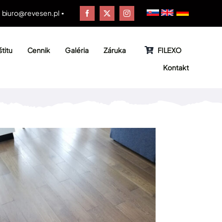
▪
biuro@revesen.pl
▪
titu
Cennik
Galéria
Záruka
FILEXO
Kontakt