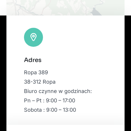
Leaflet
|
Map tiles by
CARTO
, under
CC BY 3.0
. Data by
Adres
OpenStreetMap
, under ODbL.
Ropa 389
38-312 Ropa
Biuro czynne w godzinach:
Pn – Pt : 9:00 – 17:00
Sobota : 9:00 – 13:00