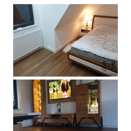
Revesen
Kolekcie
Trieda Podláh
Záštitu
Cennik
Galéria
Záruka