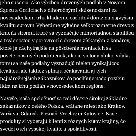
jeho sušenia. Ako výrobca drevených podláh v Nowom
Sączu a Gorliciach s dlhoročnými skúsenosťami na
novosadeckom trhu kladieme osobitný dôraz na najvyššiu
kvalitu surovín. Vyberáme výlučne veľkorozmerné drevo z
kmeňa stromu, ktoré sa vyznačuje mimoriadnou stabilitou
a trvácnosťou v porovnaní s drevom získaným z konárov,
ktoré je náchylnejšie na pôsobenie meniacich sa
poveternostných podmienok, ako je vietor a slnko. Vďaka
tomu sa naše podlahy vyznačujú nielen vynikajúcou
kvalitou, ale taktiež spĺňajú očakávania aj tých
najnáročnejších zákazníkov, čo posilňuje našu pozíciu
lídra na trhu podláh v novosadeckom regióne.
Navyše, naša spoločnosť sa teší dôvere širokej základne
zákazníkov z celého Poľska, vrátane miest ako Krakov,
Varšava, Gdansk, Poznaň, Vroclav či Katovice. Naše
produkty si vyberajú klienti z rôznych kútov krajiny, čo
svedčí o ich vysokej kvalite a spoľahlivosti.