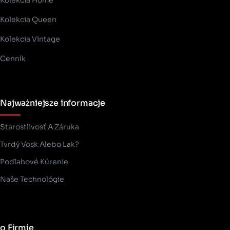
Kolekcia Home
Kolekcia Queen
Kolekcia Vintage
Cenník
Najważniejsze informacje
Starostlivosť A Záruka
Tvrdý Vosk Alebo Lak?
Podlahové Kúrenie
Naše Technológie
o Firmie