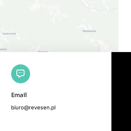
Email
 tiles by
CARTO
, under
CC BY 3.0
. Data by
OpenStreetMap
, under ODbL.
biuro@revesen.pl