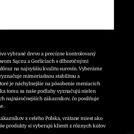
ivo vybrané drevo a precízne kontrolovaný
owom Sączu a Gorliciach s dlhoročnými
ôraz na najvyššiu kvalitu surovín. Vyberáme
vyznačuje mimoriadnou stabilitou a
toré je náchylnejšie na pôsobenie meniacich
aka tomu sa naše podlahy vyznačujú nielen
ých najnáročnejších zákazníkov, čo posilňuje
e.
zákazníkov z celého Poľska, vrátane miest ako
še produkty si vyberajú klienti z rôznych kútov