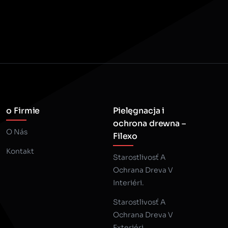
o Firmie
Pielęgnacja i
ochrona drewna –
O Nás
Filexo
Kontakt
Starostlivosť A
Ochrana Dreva V
Interiéri.
Starostlivosť A
Ochrana Dreva V
Exteriéri.