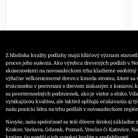
Z hľadiska kvality podlahy majú kľúčový význam starostl
proces jeho sušenia. Ako výrobca drevených podláh v N
skúsenosťami na novosadeckom trhu kladieme osobitný d
výlučne veľkorozmerné drevo z kmeňa stromu, ktoré sa 
trvácnosťou v porovnaní s drevom získaným z konárov, k
sa poveternostných podmienok, ako je vietor a slnko. Vď
vynikajúcou kvalitou, ale taktiež spĺňajú očakávania aj t
našu pozíciu lídra na trhu podláh v novosadeckom región
Navyše, naša spoločnosť sa teší dôvere širokej základne 
Krakov, Varšava, Gdansk, Poznaň, Vroclav či Katovice. Na
krajiny, čo svedčí o ich vysokej kvalite a spoľahlivosti.