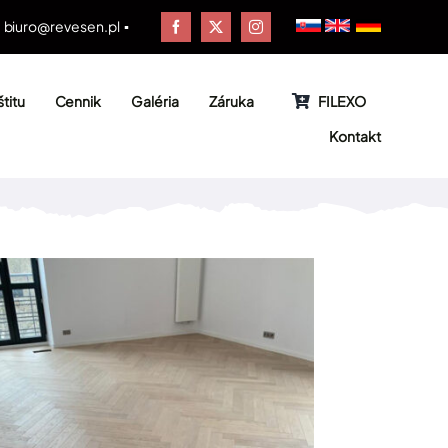
▪
biuro@revesen.pl
▪
titu
Cennik
Galéria
Záruka
FILEXO
Kontakt