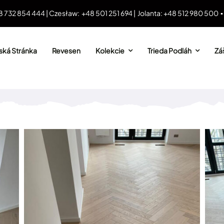
8 732 854 444 | Czesław: +48 501 251 694 | Jolanta: +48 512 980 500 
ká Stránka
Revesen
Kolekcie
Trieda Podláh
Záš