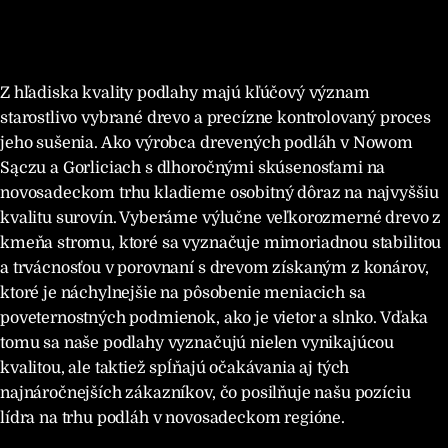
Z hľadiska kvality podlahy majú kľúčový význam
starostlivo vybrané drevo a precízne kontrolovaný proces
jeho sušenia. Ako výrobca drevených podláh v Nowom
Sączu a Gorliciach s dlhoročnými skúsenosťami na
novosadeckom trhu kladieme osobitný dôraz na najvyššiu
kvalitu surovín. Vyberáme výlučne veľkorozmerné drevo z
kmeňa stromu, ktoré sa vyznačuje mimoriadnou stabilitou
a trvácnosťou v porovnaní s drevom získaným z konárov,
ktoré je náchylnejšie na pôsobenie meniacich sa
poveternostných podmienok, ako je vietor a slnko. Vďaka
tomu sa naše podlahy vyznačujú nielen vynikajúcou
kvalitou, ale taktiež spĺňajú očakávania aj tých
najnáročnejších zákazníkov, čo posilňuje našu pozíciu
lídra na trhu podláh v novosadeckom regióne.