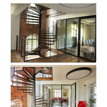
Revesen
Kolekcie
Trieda Podláh
Záštitu
Cennik
Galéria
Záruka