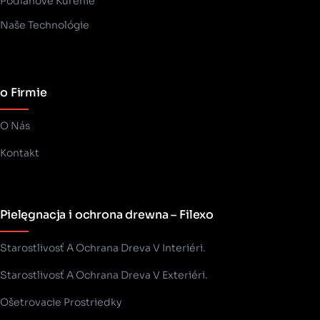
Podlahové Kúrenie
Naše Technológie
o Firmie
O Nás
Kontakt
Pielęgnacja i ochrona drewna – Filexo
Starostlivosť A Ochrana Dreva V Interiéri.
Starostlivosť A Ochrana Dreva V Exteriéri.
Ošetrovacie Prostriedky