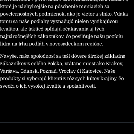
ktoré je náchylnejšie na pôsobenie meniacich sa
poveternostných podmienok, ako je vietor a slnko. Vďaka
tomu sa naše podlahy vyznačujú nielen vynikajúcou
kvalitou, ale taktiež spĺňajú očakávania aj tých
najnáročnejších zákazníkov, čo posilňuje našu pozíciu
lídra na trhu podláh v novosadeckom regióne.
Navyše, naša spoločnosť sa teší dôvere širokej základne
zákazníkov z celého Poľska, vrátane miest ako Krakov,
Varšava, Gdansk, Poznaň, Vroclav či Katovice. Naše
produkty si vyberajú klienti z rôznych kútov krajiny, čo
svedčí o ich vysokej kvalite a spoľahlivosti.