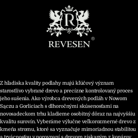
Z hľadiska kvality podlahy majú kľúčový význam
starostlivo vybrané drevo a precízne kontrolovaný proces
jeho sušenia. Ako výrobca drevených podláh v Nowom
Sączu a Gorliciach s dlhoročnými skúsenosťami na
novosadeckom trhu kladieme osobitný dôraz na najvyššiu
kvalitu surovín. Vyberáme výlučne veľkorozmerné drevo z
kmeňa stromu, ktoré sa vyznačuje mimoriadnou stabilitou
a trvácnosťou v porovnaní s drevom získaným z konárov,