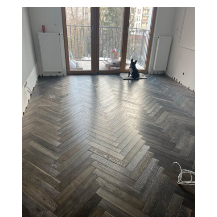
Revesen
Kolekcie
Trieda Podláh
Záštitu
Cennik
Galéria
Záruka