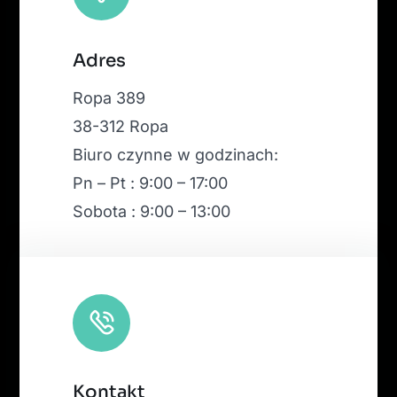
Leaflet
|
Map tiles by
CARTO
, under
CC BY 3.0
. Data by
Adres
OpenStreetMap
, under ODbL.
Ropa 389
38-312 Ropa
Biuro czynne w godzinach:
Pn – Pt : 9:00 – 17:00
Sobota : 9:00 – 13:00
Kontakt