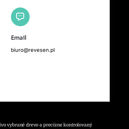
Email
 tiles by
CARTO
, under
CC BY 3.0
. Data by
OpenStreetMap
, under ODbL.
biuro@revesen.pl
ivo vybrané drevo a precízne kontrolovaný