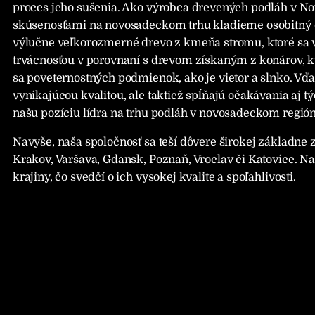
proces jeho sušenia. Ako výrobca drevených podláh v N
skúsenosťami na novosadeckom trhu kladieme osobitný d
výlučne veľkorozmerné drevo z kmeňa stromu, ktoré sa 
trvácnosťou v porovnaní s drevom získaným z konárov, k
sa poveternostných podmienok, ako je vietor a slnko. Vď
vynikajúcou kvalitou, ale taktiež spĺňajú očakávania aj t
našu pozíciu lídra na trhu podláh v novosadeckom región
Navyše, naša spoločnosť sa teší dôvere širokej základne 
Krakov, Varšava, Gdansk, Poznaň, Vroclav či Katovice. Na
krajiny, čo svedčí o ich vysokej kvalite a spoľahlivosti.