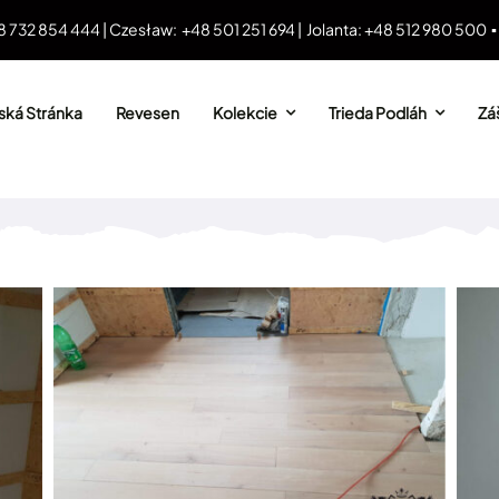
8 732 854 444 | Czesław: +48 501 251 694 | Jolanta: +48 512 980 500 
ká Stránka
Revesen
Kolekcie
Trieda Podláh
Záš