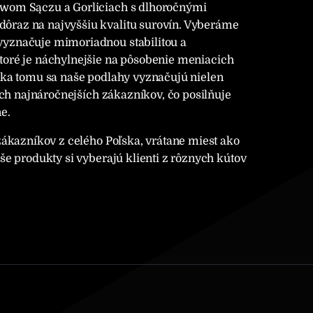
owom Sączu a Gorliciach s dlhoročnými
ôraz na najvyššiu kvalitu surovín. Vyberáme
vyznačuje mimoriadnou stabilitou a
toré je náchylnejšie na pôsobenie meniacich
aka tomu sa naše podlahy vyznačujú nielen
ých najnáročnejších zákazníkov, čo posilňuje
e.
zákazníkov z celého Poľska, vrátane miest ako
še produkty si vyberajú klienti z rôznych kútov