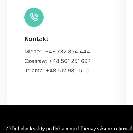
Kontakt
Leaflet
|
Map
Michał : +48 732 854 444
Czesław: +48 501 251 694
Jolanta: +48 512 980 500
Z hľadiska kvality podlahy majú kľúčový význam starostl