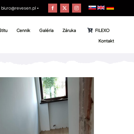
▪
biuro@revesen.pl
▪
titu
Cennik
Galéria
Záruka
FILEXO
Kontakt