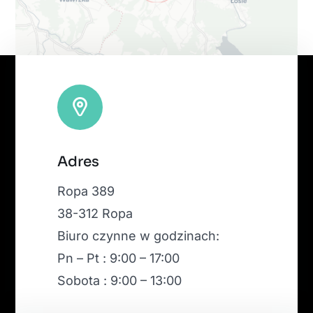
Leaflet
|
Map tiles by
CARTO
, under
CC BY 3.0
. Data by
Adres
OpenStreetMap
, under ODbL.
Ropa 389
38-312 Ropa
Biuro czynne w godzinach:
Pn – Pt : 9:00 – 17:00
Sobota : 9:00 – 13:00