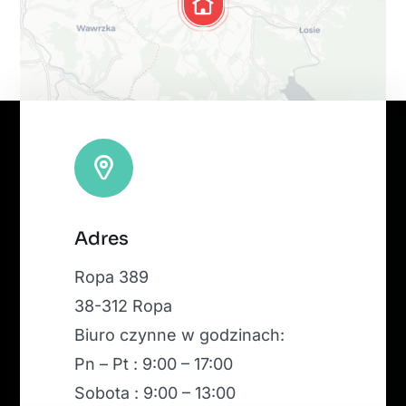
Leaflet
|
Map tiles by
CARTO
, under
CC BY 3.0
. Data by
Adres
OpenStreetMap
, under ODbL.
Ropa 389
38-312 Ropa
Biuro czynne w godzinach:
Pn – Pt : 9:00 – 17:00
Sobota : 9:00 – 13:00