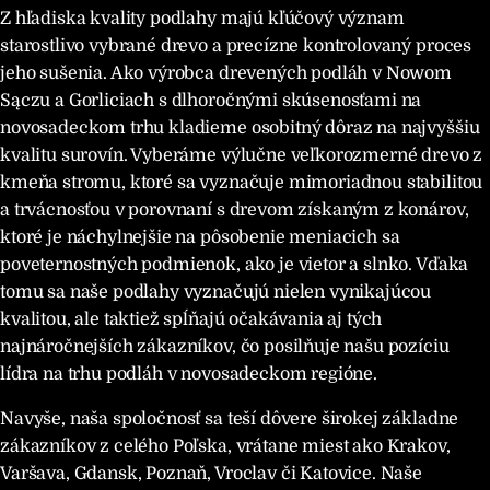
Z hľadiska kvality podlahy majú kľúčový význam
starostlivo vybrané drevo a precízne kontrolovaný proces
jeho sušenia. Ako výrobca drevených podláh v Nowom
Sączu a Gorliciach s dlhoročnými skúsenosťami na
novosadeckom trhu kladieme osobitný dôraz na najvyššiu
kvalitu surovín. Vyberáme výlučne veľkorozmerné drevo z
kmeňa stromu, ktoré sa vyznačuje mimoriadnou stabilitou
a trvácnosťou v porovnaní s drevom získaným z konárov,
ktoré je náchylnejšie na pôsobenie meniacich sa
poveternostných podmienok, ako je vietor a slnko. Vďaka
tomu sa naše podlahy vyznačujú nielen vynikajúcou
kvalitou, ale taktiež spĺňajú očakávania aj tých
najnáročnejších zákazníkov, čo posilňuje našu pozíciu
lídra na trhu podláh v novosadeckom regióne.
Navyše, naša spoločnosť sa teší dôvere širokej základne
zákazníkov z celého Poľska, vrátane miest ako Krakov,
Varšava, Gdansk, Poznaň, Vroclav či Katovice. Naše