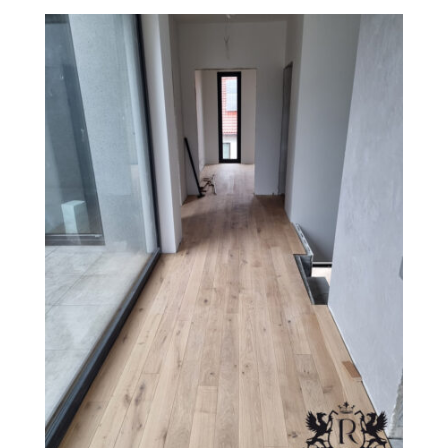
Revesen
Kolekcie
Trieda Podláh
Záštitu
Cennik
Galéria
Záruka