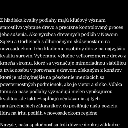
Z hľadiska kvality podlahy majú kľúčový význam
starostlivo vybrané drevo a precízne kontrolovaný proces
jeho sušenia. Ako výrobca drevených podláh v Nowom
Sączu a Gorliciach s dlhoročnými skúsenosťami na
novosadeckom trhu kladieme osobitný dôraz na najvyššiu
kvalitu surovín. Vyberáme výlučne veľkorozmerné drevo z
kmeňa stromu, ktoré sa vyznačuje mimoriadnou stabilitou
a trvácnosťou v porovnaní s drevom získaným z konárov,
ktoré je náchylnejšie na pôsobenie meniacich sa
poveternostných podmienok, ako je vietor a slnko. Vďaka
tomu sa naše podlahy vyznačujú nielen vynikajúcou
kvalitou, ale taktiež spĺňajú očakávania aj tých
najnáročnejších zákazníkov, čo posilňuje našu pozíciu
lídra na trhu podláh v novosadeckom regióne.
Navyše, naša spoločnosť sa teší dôvere širokej základne