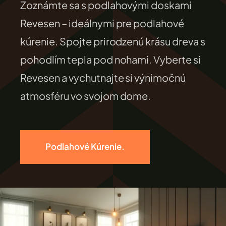
Zoznámte sa s podlahovými doskami
FILEXO
Revesen – ideálnymi pre podlahové
kúrenie. Spojte prirodzenú krásu dreva s
Kontakt
pohodlím tepla pod nohami. Vyberte si
Revesen a vychutnajte si výnimočnú
atmosféru vo svojom dome.
Podlahové Kúrenie.