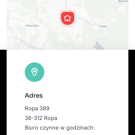
Leaflet
|
Map tiles by
CARTO
, under
CC BY 3.0
. Data by
Adres
OpenStreetMap
, under ODbL.
Ropa 389
38-312 Ropa
Biuro czynne w godzinach: