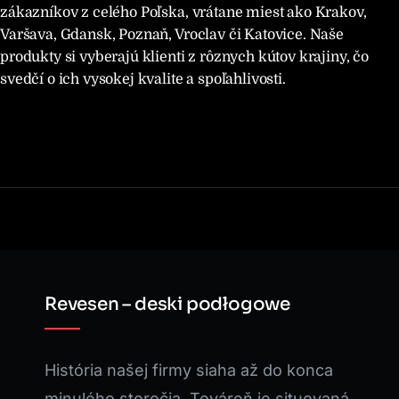
zákazníkov z celého Poľska, vrátane miest ako Krakov,
Varšava, Gdansk, Poznaň, Vroclav či Katovice. Naše
produkty si vyberajú klienti z rôznych kútov krajiny, čo
svedčí o ich vysokej kvalite a spoľahlivosti.
Revesen – deski podłogowe
História našej firmy siaha až do konca
minulého storočia. Továreň je situovaná