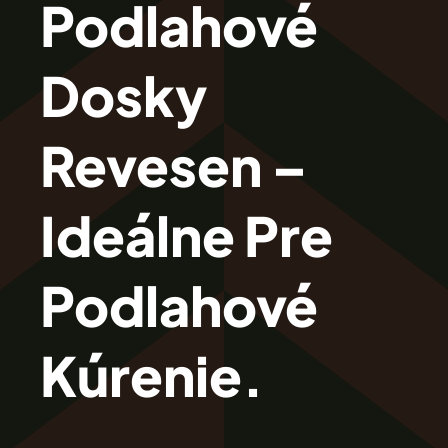
Podlahové
Revesen
Dosky
Kolekcie
Revesen –
Trieda Podláh
Ideálne Pre
Záštitu
Podlahové
Cennik
Kúrenie.
Galéria
Záruka