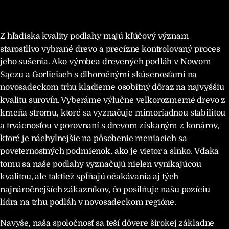
Z hľadiska kvality podlahy majú kľúčový význam
starostlivo vybrané drevo a precízne kontrolovaný proces
jeho sušenia. Ako výrobca drevených podláh v Nowom
Sączu a Gorliciach s dlhoročnými skúsenosťami na
novosadeckom trhu kladieme osobitný dôraz na najvyššiu
kvalitu surovín. Vyberáme výlučne veľkorozmerné drevo z
kmeňa stromu, ktoré sa vyznačuje mimoriadnou stabilitou
a trvácnosťou v porovnaní s drevom získaným z konárov,
ktoré je náchylnejšie na pôsobenie meniacich sa
poveternostných podmienok, ako je vietor a slnko. Vďaka
tomu sa naše podlahy vyznačujú nielen vynikajúcou
kvalitou, ale taktiež spĺňajú očakávania aj tých
najnáročnejších zákazníkov, čo posilňuje našu pozíciu
lídra na trhu podláh v novosadeckom regióne.
Navyše, naša spoločnosť sa teší dôvere širokej základne