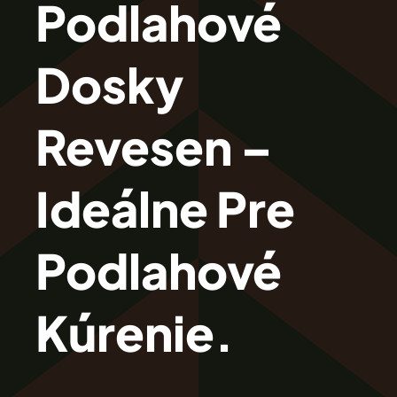
Podlahové
Revesen
Dosky
Kolekcie
Revesen –
Trieda Podláh
Ideálne Pre
Záštitu
Podlahové
Cennik
Kúrenie.
Galéria
Záruka