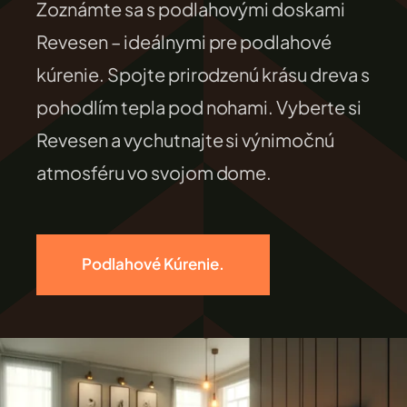
Zoznámte sa s podlahovými doskami
FILEXO
Revesen – ideálnymi pre podlahové
kúrenie. Spojte prirodzenú krásu dreva s
Kontakt
pohodlím tepla pod nohami. Vyberte si
Revesen a vychutnajte si výnimočnú
atmosféru vo svojom dome.
Podlahové Kúrenie.