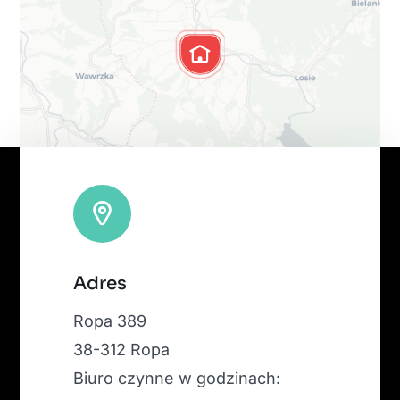
Leaflet
|
Map tiles by
CARTO
, under
CC BY 3.0
. Data by
Adres
OpenStreetMap
, under ODbL.
Ropa 389
38-312 Ropa
Biuro czynne w godzinach: