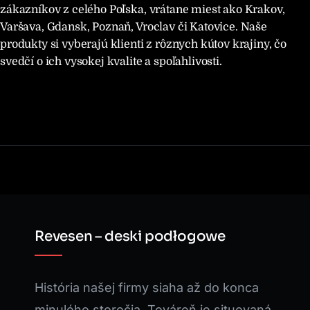
zákazníkov z celého Poľska, vrátane miest ako Krakov,
Varšava, Gdansk, Poznaň, Vroclav či Katovice. Naše
produkty si vyberajú klienti z rôznych kútov krajiny, čo
svedčí o ich vysokej kvalite a spoľahlivosti.
Revesen – deski podłogowe
História našej firmy siaha až do konca
minulého storočia. Továreň je situovaná