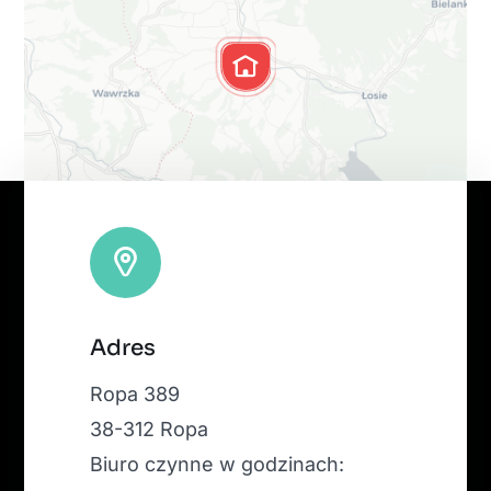
Leaflet
|
Map tiles by
CARTO
, under
CC BY 3.0
. Data by
Adres
OpenStreetMap
, under ODbL.
Ropa 389
38-312 Ropa
Biuro czynne w godzinach: