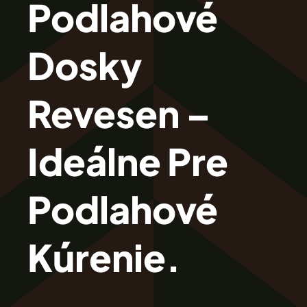
Podlahové
Revesen
Dosky
Kolekcie
Revesen –
Trieda Podláh
Ideálne Pre
Záštitu
Podlahové
Cennik
Kúrenie.
Galéria
Záruka