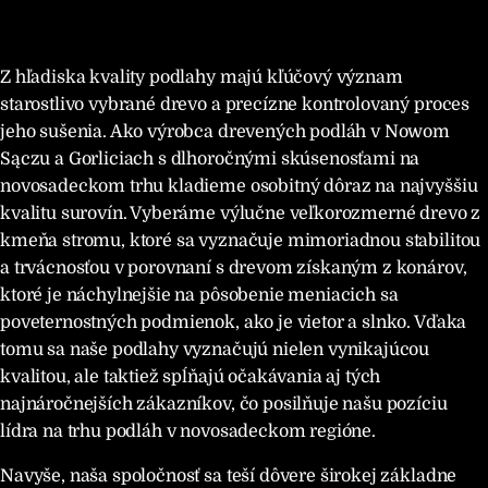
Z hľadiska kvality podlahy majú kľúčový význam
starostlivo vybrané drevo a precízne kontrolovaný proces
jeho sušenia. Ako výrobca drevených podláh v Nowom
Sączu a Gorliciach s dlhoročnými skúsenosťami na
novosadeckom trhu kladieme osobitný dôraz na najvyššiu
kvalitu surovín. Vyberáme výlučne veľkorozmerné drevo z
kmeňa stromu, ktoré sa vyznačuje mimoriadnou stabilitou
a trvácnosťou v porovnaní s drevom získaným z konárov,
ktoré je náchylnejšie na pôsobenie meniacich sa
poveternostných podmienok, ako je vietor a slnko. Vďaka
tomu sa naše podlahy vyznačujú nielen vynikajúcou
kvalitou, ale taktiež spĺňajú očakávania aj tých
najnáročnejších zákazníkov, čo posilňuje našu pozíciu
lídra na trhu podláh v novosadeckom regióne.
Navyše, naša spoločnosť sa teší dôvere širokej základne