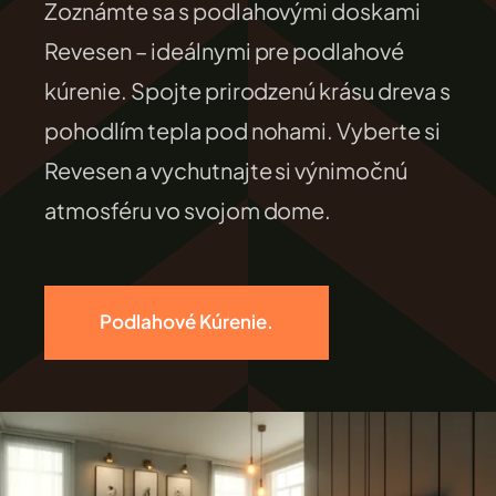
Zoznámte sa s podlahovými doskami
FILEXO
Revesen – ideálnymi pre podlahové
kúrenie. Spojte prirodzenú krásu dreva s
Kontakt
pohodlím tepla pod nohami. Vyberte si
Revesen a vychutnajte si výnimočnú
atmosféru vo svojom dome.
Podlahové Kúrenie.