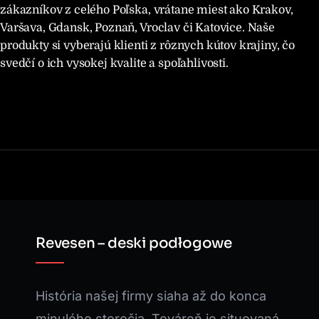
zákazníkov z celého Poľska, vrátane miest ako Krakov,
Varšava, Gdansk, Poznaň, Vroclav či Katovice. Naše
produkty si vyberajú klienti z rôznych kútov krajiny, čo
svedčí o ich vysokej kvalite a spoľahlivosti.
Revesen – deski podłogowe
História našej firmy siaha až do konca
minulého storočia. Továreň je situovaná