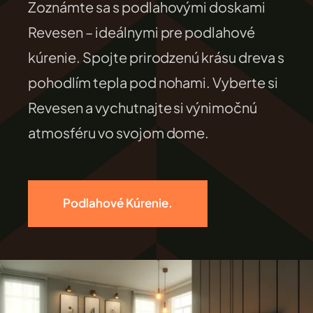
Zoznámte sa s podlahovými doskami
FILEXO
Revesen – ideálnymi pre podlahové
kúrenie. Spojte prirodzenú krásu dreva s
Kontakt
pohodlím tepla pod nohami. Vyberte si
Revesen a vychutnajte si výnimočnú
atmosféru vo svojom dome.
Podlahové Kúrenie.