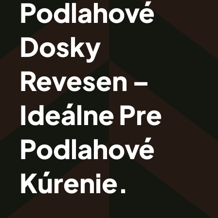
Podlahové
Revesen
Dosky
Kolekcie
Revesen –
Trieda Podláh
Ideálne Pre
Záštitu
Podlahové
Cennik
Kúrenie.
Galéria
Záruka