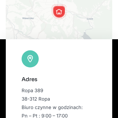
Leaflet
|
Map tiles by
CARTO
, under
CC BY 3.0
. Data by
Adres
OpenStreetMap
, under ODbL.
Ropa 389
38-312 Ropa
Biuro czynne w godzinach:
Pn – Pt : 9:00 – 17:00