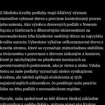
Z hľadiska kvality podlahy majú kľúčový význam
starostlivo vybrané drevo a precízne kontrolovaný proces
jeho sušenia. Ako výrobca drevených podláh v Nowom
Sączu a Gorliciach s dlhoročnými skúsenosťami na
novosadeckom trhu kladieme osobitný dôraz na najvyššiu
kvalitu surovín. Vyberáme výlučne veľkorozmerné drevo z
kmeňa stromu, ktoré sa vyznačuje mimoriadnou stabilitou
a trvácnosťou v porovnaní s drevom získaným z konárov,
ktoré je náchylnejšie na pôsobenie meniacich sa
poveternostných podmienok, ako je vietor a slnko. Vďaka
tomu sa naše podlahy vyznačujú nielen vynikajúcou
kvalitou, ale taktiež spĺňajú očakávania aj tých
najnáročnejších zákazníkov, čo posilňuje našu pozíciu
lídra na trhu podláh v novosadeckom regióne.
Navyše, naša spoločnosť sa teší dôvere širokej základne
zákazníkov z celého Poľska, vrátane miest ako Krakov,