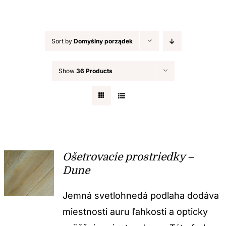
Sort by
Domyślny porządek
Show
36 Products
Ošetrovacie prostriedky –
Dune
Jemná svetlohnedá podlaha dodáva
miestnosti auru ľahkosti a opticky