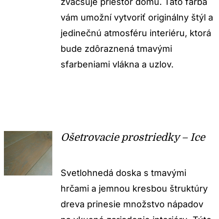
zväčšuje priestor domu. Táto farba
vám umožní vytvoriť originálny štýl a
jedinečnú atmosféru interiéru, ktorá
bude zdôraznená tmavými
sfarbeniami vlákna a uzlov.
Ošetrovacie prostriedky – Ice
Svetlohnedá doska s tmavými
hrčami a jemnou kresbou štruktúry
dreva prinesie množstvo nápadov