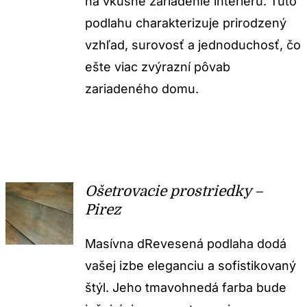
na vkusné zariadenie interiéru. Túto
podlahu charakterizuje prirodzený
vzhľad, surovosť a jednoduchosť, čo
ešte viac zvýrazní pôvab
zariadeného domu.
Ošetrovacie prostriedky –
Pirez
Masívna dRevesená podlaha dodá
vašej izbe eleganciu a sofistikovaný
štýl. Jeho tmavohnedá farba bude