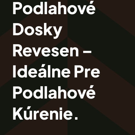
Podlahové
Revesen
Dosky
Kolekcie
Revesen –
Trieda Podláh
Ideálne Pre
Záštitu
Podlahové
Cennik
Kúrenie.
Galéria
Záruka