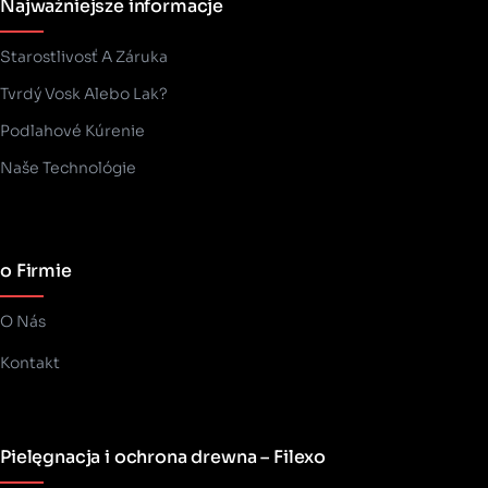
Najważniejsze informacje
Starostlivosť A Záruka
Tvrdý Vosk Alebo Lak?
Podlahové Kúrenie
Naše Technológie
o Firmie
O Nás
Kontakt
Pielęgnacja i ochrona drewna – Filexo