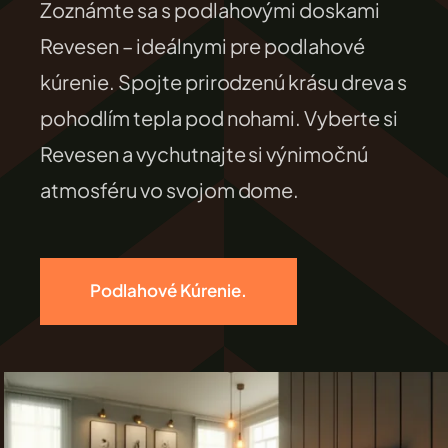
Zoznámte sa s podlahovými doskami
FILEXO
Revesen – ideálnymi pre podlahové
kúrenie. Spojte prirodzenú krásu dreva s
Kontakt
pohodlím tepla pod nohami. Vyberte si
Revesen a vychutnajte si výnimočnú
atmosféru vo svojom dome.
Podlahové Kúrenie.