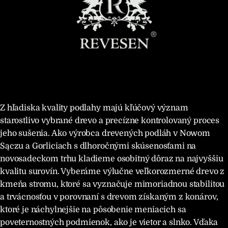
Z hľadiska kvality podlahy majú kľúčový význam
starostlivo vybrané drevo a precízne kontrolovaný proces
jeho sušenia. Ako výrobca drevených podláh v Nowom
Sączu a Gorliciach s dlhoročnými skúsenosťami na
novosadeckom trhu kladieme osobitný dôraz na najvyššiu
kvalitu surovín. Vyberáme výlučne veľkorozmerné drevo z
kmeňa stromu, ktoré sa vyznačuje mimoriadnou stabilitou
a trvácnosťou v porovnaní s drevom získaným z konárov,
ktoré je náchylnejšie na pôsobenie meniacich sa
poveternostných podmienok, ako je vietor a slnko. Vďaka