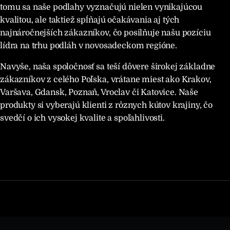
tomu sa naše podlahy vyznačujú nielen vynikajúcou
kvalitou, ale taktiež spĺňajú očakávania aj tých
najnáročnejších zákazníkov, čo posilňuje našu pozíciu
lídra na trhu podláh v novosadeckom regióne.
Navyše, naša spoločnosť sa teší dôvere širokej základne
zákazníkov z celého Poľska, vrátane miest ako Krakov,
Varšava, Gdansk, Poznaň, Vroclav či Katovice. Naše
produkty si vyberajú klienti z rôznych kútov krajiny, čo
svedčí o ich vysokej kvalite a spoľahlivosti.