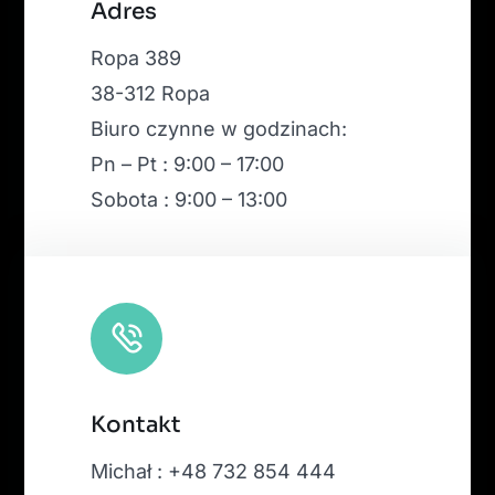
Leaflet
|
Map tiles by
CARTO
, under
CC BY 3.0
. Data by
Adres
OpenStreetMap
, under ODbL.
Ropa 389
38-312 Ropa
Biuro czynne w godzinach:
Pn – Pt : 9:00 – 17:00
Sobota : 9:00 – 13:00
Kontakt
Michał : +48 732 854 444