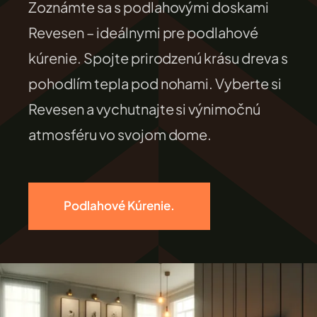
Zoznámte sa s podlahovými doskami
FILEXO
Revesen – ideálnymi pre podlahové
kúrenie. Spojte prirodzenú krásu dreva s
Kontakt
pohodlím tepla pod nohami. Vyberte si
Revesen a vychutnajte si výnimočnú
atmosféru vo svojom dome.
Podlahové Kúrenie.