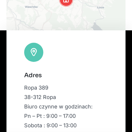
Leaflet
|
Map tiles by
CARTO
, under
CC BY 3.0
. Data by
Adres
OpenStreetMap
, under ODbL.
Ropa 389
38-312 Ropa
Biuro czynne w godzinach:
Pn – Pt : 9:00 – 17:00
Sobota : 9:00 – 13:00