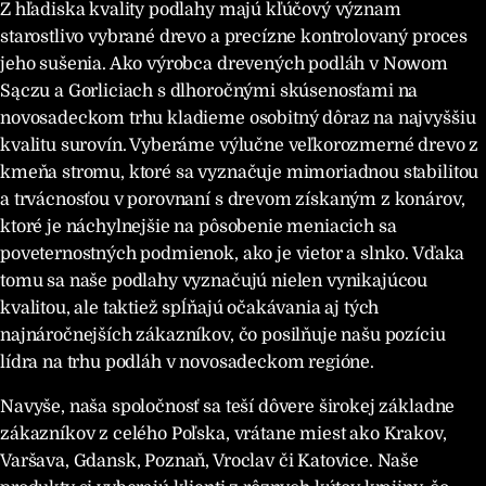
Z hľadiska kvality podlahy majú kľúčový význam
starostlivo vybrané drevo a precízne kontrolovaný proces
jeho sušenia. Ako výrobca drevených podláh v Nowom
Sączu a Gorliciach s dlhoročnými skúsenosťami na
novosadeckom trhu kladieme osobitný dôraz na najvyššiu
kvalitu surovín. Vyberáme výlučne veľkorozmerné drevo z
kmeňa stromu, ktoré sa vyznačuje mimoriadnou stabilitou
a trvácnosťou v porovnaní s drevom získaným z konárov,
ktoré je náchylnejšie na pôsobenie meniacich sa
poveternostných podmienok, ako je vietor a slnko. Vďaka
tomu sa naše podlahy vyznačujú nielen vynikajúcou
kvalitou, ale taktiež spĺňajú očakávania aj tých
najnáročnejších zákazníkov, čo posilňuje našu pozíciu
lídra na trhu podláh v novosadeckom regióne.
Navyše, naša spoločnosť sa teší dôvere širokej základne
zákazníkov z celého Poľska, vrátane miest ako Krakov,
Varšava, Gdansk, Poznaň, Vroclav či Katovice. Naše