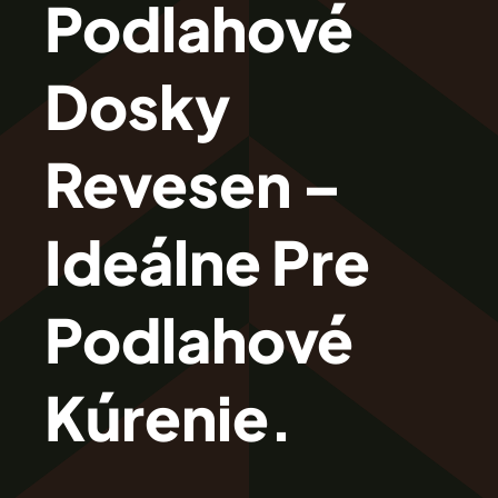
Podlahové
Revesen
Dosky
Kolekcie
Revesen –
Trieda Podláh
Ideálne Pre
Záštitu
Podlahové
Cennik
Kúrenie.
Galéria
Záruka