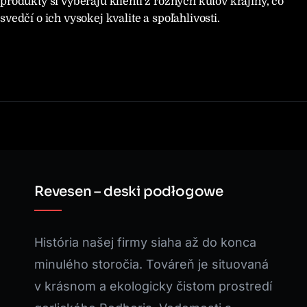
produkty si vyberajú klienti z rôznych kútov krajiny, čo
svedčí o ich vysokej kvalite a spoľahlivosti.
Revesen – deski podłogowe
História našej firmy siaha až do konca
minulého storočia. Továreň je situovaná
v krásnom a ekologicky čistom prostredí