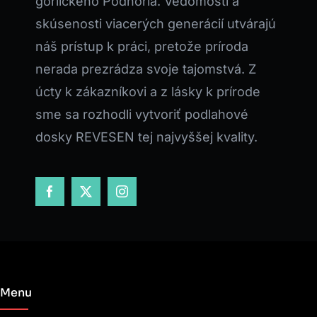
gorlického Podhoria. Vedomosti a
skúsenosti viacerých generácií utvárajú
náš prístup k práci, pretože príroda
nerada prezrádza svoje tajomstvá. Z
úcty k zákazníkovi a z lásky k prírode
sme sa rozhodli vytvoriť podlahové
dosky REVESEN tej najvyššej kvality.
Menu