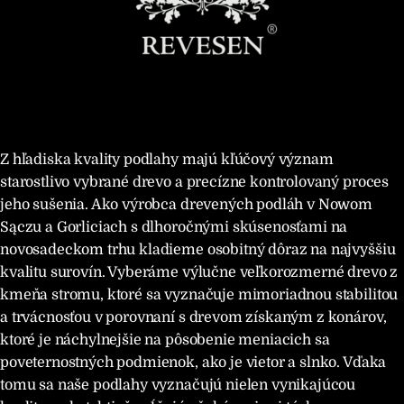
Z hľadiska kvality podlahy majú kľúčový význam
starostlivo vybrané drevo a precízne kontrolovaný proces
jeho sušenia. Ako výrobca drevených podláh v Nowom
Sączu a Gorliciach s dlhoročnými skúsenosťami na
novosadeckom trhu kladieme osobitný dôraz na najvyššiu
kvalitu surovín. Vyberáme výlučne veľkorozmerné drevo z
kmeňa stromu, ktoré sa vyznačuje mimoriadnou stabilitou
a trvácnosťou v porovnaní s drevom získaným z konárov,
ktoré je náchylnejšie na pôsobenie meniacich sa
poveternostných podmienok, ako je vietor a slnko. Vďaka
tomu sa naše podlahy vyznačujú nielen vynikajúcou