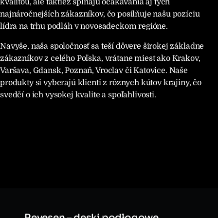
kvalitou, ale taktiež spĺňajú očakávania aj tých
najnáročnejších zákazníkov, čo posilňuje našu pozíciu
lídra na trhu podláh v novosadeckom regióne.
Navyše, naša spoločnosť sa teší dôvere širokej základne
zákazníkov z celého Poľska, vrátane miest ako Krakov,
Varšava, Gdansk, Poznaň, Vroclav či Katovice. Naše
produkty si vyberajú klienti z rôznych kútov krajiny, čo
svedčí o ich vysokej kvalite a spoľahlivosti.
Revesen – deski podłogowe