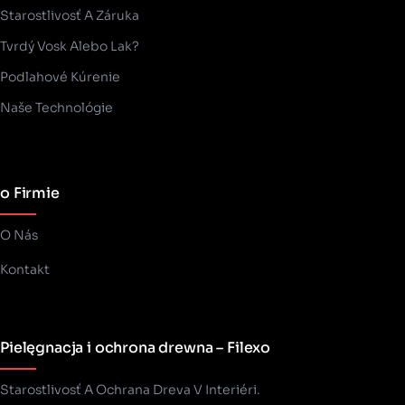
Starostlivosť A Záruka
Tvrdý Vosk Alebo Lak?
Podlahové Kúrenie
Naše Technológie
o Firmie
O Nás
Kontakt
Pielęgnacja i ochrona drewna – Filexo
Starostlivosť A Ochrana Dreva V Interiéri.