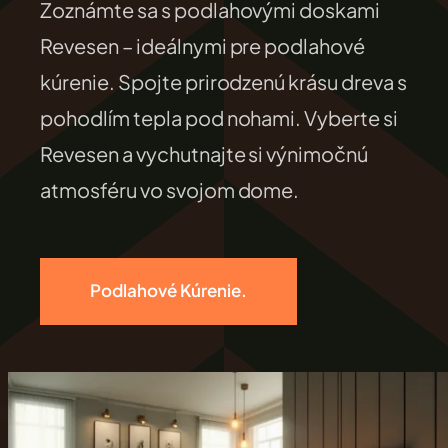
Zoznámte sa s podlahovými doskami
FILEXO
Revesen – ideálnymi pre podlahové
kúrenie. Spojte prirodzenú krásu dreva s
Kontakt
pohodlím tepla pod nohami. Vyberte si
Revesen a vychutnajte si výnimočnú
atmosféru vo svojom dome.
Podlahové Kúrenie.