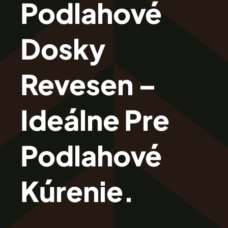
Podlahové
Revesen
Dosky
Kolekcie
Revesen –
Trieda Podláh
Ideálne Pre
Záštitu
Podlahové
Cennik
Kúrenie.
Galéria
Záruka