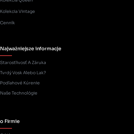
Kolekcia Queen
Kolekcia Vintage
Cenník
Najważniejsze informacje
Starostlivosť A Záruka
Tvrdý Vosk Alebo Lak?
Podlahové Kúrenie
Naše Technológie
o Firmie