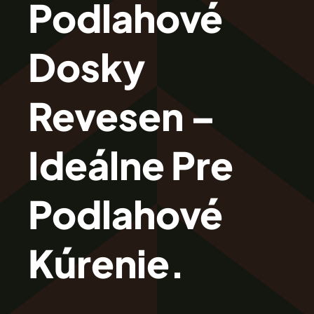
Podlahové
Revesen
Dosky
Kolekcie
Revesen –
Trieda Podláh
Ideálne Pre
Záštitu
Podlahové
Cennik
Kúrenie.
Galéria
Záruka