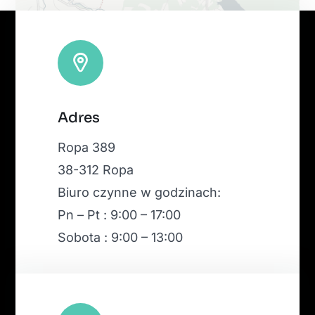
Leaflet
|
Map tiles by
CARTO
, under
CC BY 3.0
. Data by
Adres
OpenStreetMap
, under ODbL.
Ropa 389
38-312 Ropa
Biuro czynne w godzinach:
Pn – Pt : 9:00 – 17:00
Sobota : 9:00 – 13:00