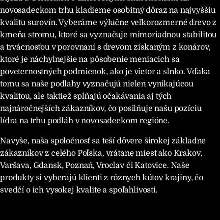
novosadeckom trhu kladieme osobitný dôraz na najvyššiu
kvalitu surovín. Vyberáme výlučne veľkorozmerné drevo z
kmeňa stromu, ktoré sa vyznačuje mimoriadnou stabilitou
a trvácnosťou v porovnaní s drevom získaným z konárov,
ktoré je náchylnejšie na pôsobenie meniacich sa
poveternostných podmienok, ako je vietor a slnko. Vďaka
tomu sa naše podlahy vyznačujú nielen vynikajúcou
kvalitou, ale taktiež spĺňajú očakávania aj tých
najnáročnejších zákazníkov, čo posilňuje našu pozíciu
lídra na trhu podláh v novosadeckom regióne.
Navyše, naša spoločnosť sa teší dôvere širokej základne
zákazníkov z celého Poľska, vrátane miest ako Krakov,
Varšava, Gdansk, Poznaň, Vroclav či Katovice. Naše
produkty si vyberajú klienti z rôznych kútov krajiny, čo
svedčí o ich vysokej kvalite a spoľahlivosti.