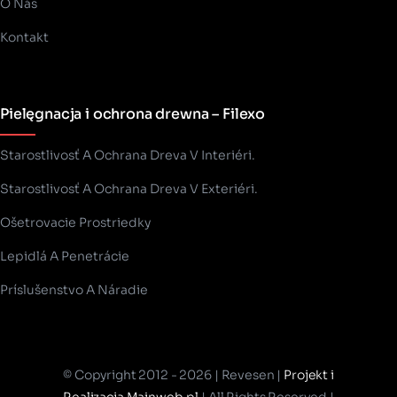
O Nás
Kontakt
Pielęgnacja i ochrona drewna – Filexo
Starostlivosť A Ochrana Dreva V Interiéri.
Starostlivosť A Ochrana Dreva V Exteriéri.
Ošetrovacie Prostriedky
Lepidlá A Penetrácie
Príslušenstvo A Náradie
© Copyright 2012 - 2026 | Revesen |
Projekt i