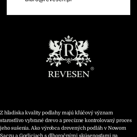
Z hľadiska kvality podlahy majú kľúčový význam
starostlivo vybrané drevo a precízne kontrolovaný proces
jeho sušenia. Ako výrobca drevených podláh v Nowom
Sączu a Gorliciach s dlhoročnými skúsenosťami na