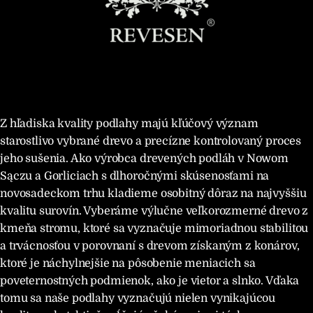
Z hľadiska kvality podlahy majú kľúčový význam
starostlivo vybrané drevo a precízne kontrolovaný proces
jeho sušenia. Ako výrobca drevených podláh v Nowom
Sączu a Gorliciach s dlhoročnými skúsenosťami na
novosadeckom trhu kladieme osobitný dôraz na najvyššiu
kvalitu surovín. Vyberáme výlučne veľkorozmerné drevo z
kmeňa stromu, ktoré sa vyznačuje mimoriadnou stabilitou
a trvácnosťou v porovnaní s drevom získaným z konárov,
ktoré je náchylnejšie na pôsobenie meniacich sa
poveternostných podmienok, ako je vietor a slnko. Vďaka
tomu sa naše podlahy vyznačujú nielen vynikajúcou