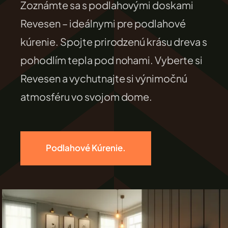
Zoznámte sa s podlahovými doskami
FILEXO
Revesen – ideálnymi pre podlahové
kúrenie. Spojte prirodzenú krásu dreva s
Kontakt
pohodlím tepla pod nohami. Vyberte si
Revesen a vychutnajte si výnimočnú
atmosféru vo svojom dome.
Podlahové Kúrenie.