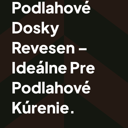
Podlahové
Revesen
Dosky
Kolekcie
Revesen –
Trieda Podláh
Ideálne Pre
Záštitu
Podlahové
Cennik
Kúrenie.
Galéria
Záruka