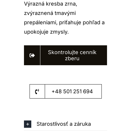
Výrazná kresba zrna,
zvýraznená tmavými
prepáleniami, priťahuje pohľad a
upokojuje zmysly.
Skontrolujte cenník
zberu
+48 501 251 694
Starostlivosť a záruka