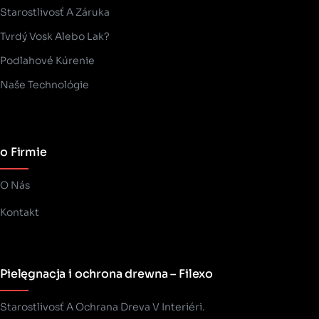
Starostlivosť A Záruka
Tvrdý Vosk Alebo Lak?
Podlahové Kúrenie
Naše Technológie
o Firmie
O Nás
Kontakt
Pielęgnacja i ochrona drewna – Filexo
Starostlivosť A Ochrana Dreva V Interiéri.