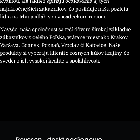
kvalitou, ale taktiež spĺňajú očakávania aj tých
najnáročnejších zákazníkov, čo posilňuje našu pozíciu
lídra na trhu podláh v novosadeckom regióne.
Navyše, naša spoločnosť sa teší dôvere širokej základne
zákazníkov z celého Poľska, vrátane miest ako Krakov,
Varšava, Gdansk, Poznaň, Vroclav či Katovice. Naše
produkty si vyberajú klienti z rôznych kútov krajiny, čo
svedčí o ich vysokej kvalite a spoľahlivosti.
Revesen – deski podłogowe